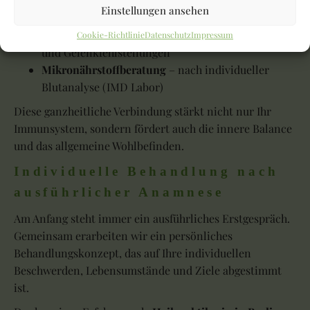
Bachblütentherapie
– zur Unterstützung der
Einstellungen ansehen
emotionalen Balance
Dorntherapie
– zur Korrektur von Wirbelsäulen-
Cookie-Richtlinie
Datenschutz
Impressum
und Gelenkfehlstellungen
Mikronährstoffberatung
– nach individueller
Blutanalyse (IMD Labor)
Diese ganzheitliche Verbindung stärkt nicht nur Ihr
Immunsystem, sondern fördert auch die innere Balance
und das allgemeine Wohlbefinden.
Individuelle Behandlung nach
ausführlicher Anamnese
Am Anfang steht immer ein ausführliches Erstgespräch.
Gemeinsam erarbeiten wir ein persönliches
Behandlungskonzept, das auf Ihre individuellen
Beschwerden, Lebensumstände und Ziele abgestimmt
ist.