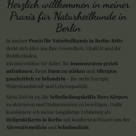
Herzlich willkommen in meiner
Praxis für Naturheilkunde in
Berlin
In meiner
Praxis für Naturheilkunde in Berlin-Britz
dreht sich alles um Ihre Gesundheit, Vitalität und Ihr
Wohlbefinden.
Ich unterstütze Sie dabei, Ihr
Immunsystem gezielt
aufzubauen
, Ihren
Darm zu stärken
und
Allergien
ganzheitlich zu behandeln
– für mehr Energie,
Widerstandskraft und Lebensqualität.
Mein Ziel ist es, die
Selbstheilungskräfte Ihres Körpers
zu aktivieren und Disharmonien zu beseitigen. Dafür
kombiniere ich meine langjährige Erfahrung als
Heilpraktikerin in Berlin
mit fundiertem Wissen aus der
Alternativmedizin
und
Schulmedizin
.