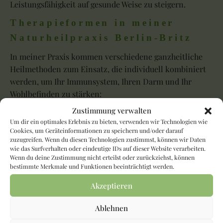
Leistungsfähigkeit auf gesunde Weise zu steigern.
Therapieformen in meiner
Naturheilpraxis Berlin-Britz
In meiner Praxis kommen verschiedene ganzheitliche
Heilmethoden zum Einsatz, die individuell kombiniert
werden, um Ihr Immunsystem, Ihren Darm und Ihr
Wohlbefinden zu stärken:
Zustimmung verwalten
Akupunktur & Traditionelle Chinesische
Um dir ein optimales Erlebnis zu bieten, verwenden wir Technologien wie
Medizin (TCM)
– zur Harmonisierung des
Cookies, um Geräteinformationen zu speichern und/oder darauf
Energieflusses
zuzugreifen. Wenn du diesen Technologien zustimmst, können wir Daten
Homöopathie
– zur sanften Anregung der
wie das Surfverhalten oder eindeutige IDs auf dieser Website verarbeiten.
Wenn du deine Zustimmung nicht erteilst oder zurückziehst, können
Selbstheilungskräfte
bestimmte Merkmale und Funktionen beeinträchtigt werden.
Bioresonanztherapie
– zur Regulation bei
Akzeptieren
Allergien und chronischen Belastungen
Neuraltherapie (subkutan)
– zur Schmerz- und
Ablehnen
Funktionsregulation