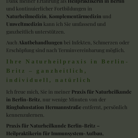
Dank meiner Erfahrung als
Heilpraktikerin in Berlin
und kontinuierlicher Fortbildungen in
Naturheilmedizin
,
Komplementärmedizin
und
Umweltmedizin
kann ich Sie umfassend und
ganzheitlich unterstützen.
Auch
Akutbehandlungen
bei Infekten, Schmerzen oder
Erschöpfung sind nach Terminvereinbarung möglich.
Ihre Naturheilpraxis in Berlin-
Britz – ganzheitlich,
individuell, natürlich
Ich freue mich, Sie in meiner
Praxis für Naturheilkunde
in Berlin-Britz
, nur wenige Minuten von der
Ringbahnstation Hermannstraße
entfernt, persönlich
kennenzulernen.
Praxis für Naturheilkunde Berlin-Britz –
Heilpraktikerin für Immunsystem-Aufbau,